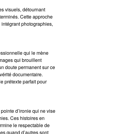
es visuels, détournant
déterminés. Cette approche
 intégrant photographies,
ssionnelle qui le mène
mages qui brouillent
nt un doute permanent sur ce
a vérité documentaire.
le prétexte parfait pour
 pointe d’ironie qui ne vise
chies. Ces histoires en
ermine le respectable de
mes quand d’autres sont