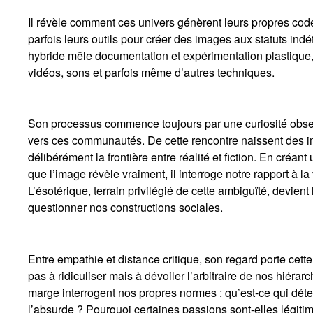
Il révèle comment ces univers génèrent leurs propres cod
parfois leurs outils pour créer des images aux statuts in
hybride mêle documentation et expérimentation plastique,
vidéos, sons et parfois même d’autres techniques.
Son processus commence toujours par une curiosité obse
vers ces communautés. De cette rencontre naissent des i
délibérément la frontière entre réalité et fiction. En créa
que l’image révèle vraiment, il interroge notre rapport à l
L’ésotérique, terrain privilégié de cette ambiguïté, devient 
questionner nos constructions sociales.
Entre empathie et distance critique, son regard porte cette
pas à ridiculiser mais à dévoiler l’arbitraire de nos hiérar
marge interrogent nos propres normes : qu’est-ce qui dét
l’absurde ? Pourquoi certaines passions sont-elles légiti